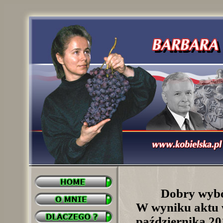
Dobry wybó
W wyniku aktu 
października 20