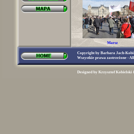
Marsz
Budapeszt 15 marca 201
Copyright by Barbara Jach-Kobie
Wszystkie prawa zastrzeżone - All
Designed by Krzysztof Kobiels
Marsz
Budapeszt 15 marca 201