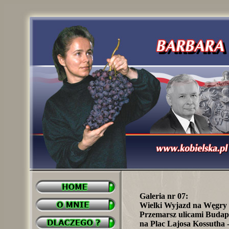
Galeria nr 07:
Wielki Wyjazd na Węgry 
Przemarsz ulicami Buda
na Plac Lajosa Kossutha -