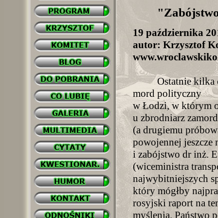
"Zabójstwo
19 października 20
autor: Krzysztof Ko
www.wroclawskikom
Ostatnie kilka 
mord polityczny
w Łodzi, w którym o
u zbrodniarz zamord
(a drugiemu próbowa
powojennej jeszcze n
i zabójstwo dr inż. 
(wiceministra transp
najwybitniejszych sp
który mógłby najpr
rosyjski raport na t
myślenia. Państwo 