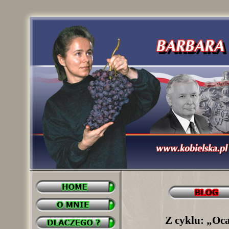
Z cyklu: „Oca