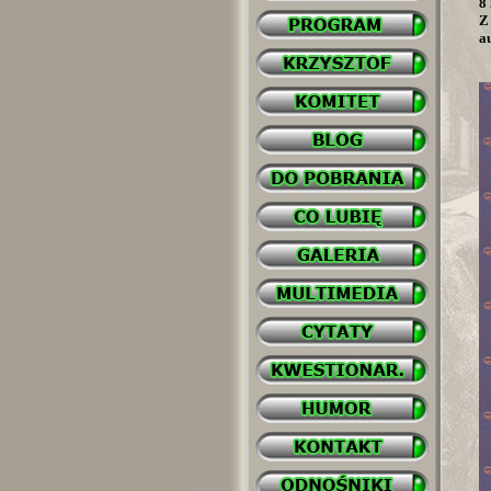
8
Z 
a