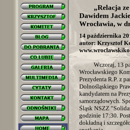
„Relacja z
Dawidem Jackie
Wrocławia, w dn
14 października 20
autor: Krzysztof Ko
www.wroclawskikom
Wczoraj, 13 pa
Wrocławskiego Komi
Prezydenta R.P. z 
Dolnośląskiego Praw
kandydatem na Prezy
samorządowych. Spo
Śląsk NSZZ "Solidarn
godzinie 17:30. Pos
dokładną i szczegóło