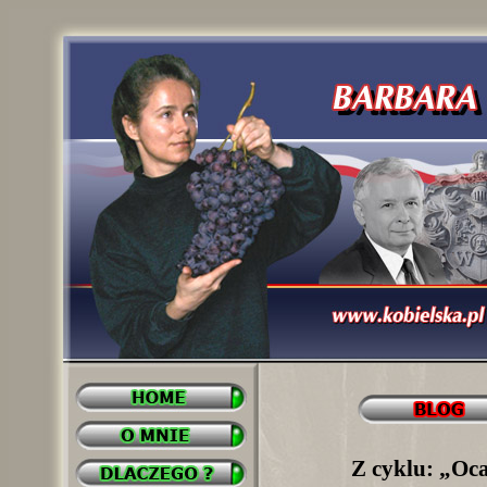
Z cyklu: „Oca