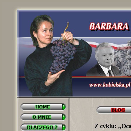
Z cyklu: „Oca