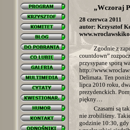
„Wczoraj Pr
28 czerwca 2011
autor: Krzysztof Ko
www.wroclawskikom
Zgodnie z zap
countdown” rozpocz
przysypane sporą wa
http://www.wroclaw
Delimata. Ten poniżs
lipca 2010 roku, dw
prezydenckich. Pomyś
piękny…
Czasami są tak
nie zrobiliśmy. Taki
godzinie 10:30, gdy