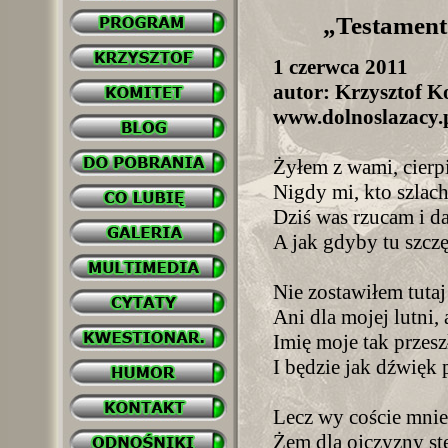
„Testament 
1 czerwca 2011
autor: Krzysztof Ko
www.dolnoslazacy.p
Żyłem z wami, cierp
Nigdy mi, kto szlach
Dziś was rzucam i da
A jak gdyby tu szczę
Nie zostawiłem tuta
Ani dla mojej lutni, 
Imię moje tak przesz
I będzie jak dźwięk 
Lecz wy coście mnie
Żem dla ojczyzny ste