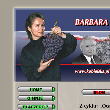
Z cyklu: „Oca